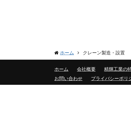
ホーム
クレーン製造・設置
ホーム
会社概要
精輝工業の
お問い合わせ
プライバシーポリ
本社
〒 524-0051 滋賀県守山市三宅町9
Tel：077-582-3788 / Fax：077-
営業所