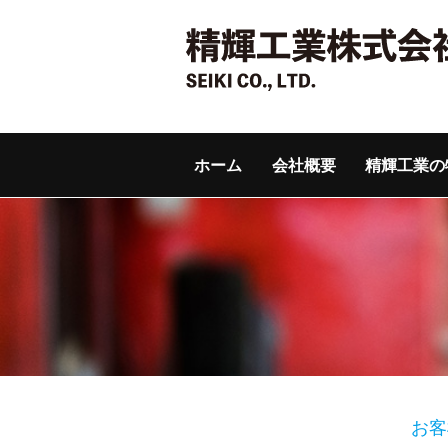
コンテンツへ
精
ナビゲーションへ
輝
ホームへ
工
業
株
式
ホーム
会社概要
精輝工業の
会
社
クレ
ーン
及び
ホイ
スト
の販
売・
点
ク
お客
検・