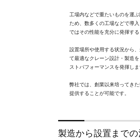
メン
レ
テナ
工場内などで重たいものを運ぶ
ンス
ー
ため、数多くの工場などで導入
は精
ではその性能を充分に発揮する
輝工
ン
業株
設置場所や使用する状況から、
式会
製
て最適なクレーン設計・製造を
社に
お任
ストパフォーマンスを発揮しま
造
せく
ださ
・
弊社では、創業以来培ってきた
い。
提供することが可能です。
設
置
製造から設置までの