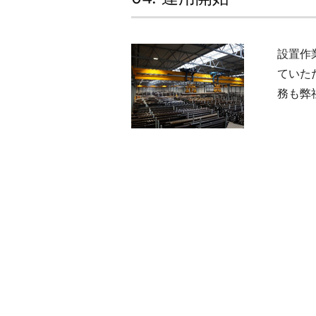
設置作
ていた
務も弊