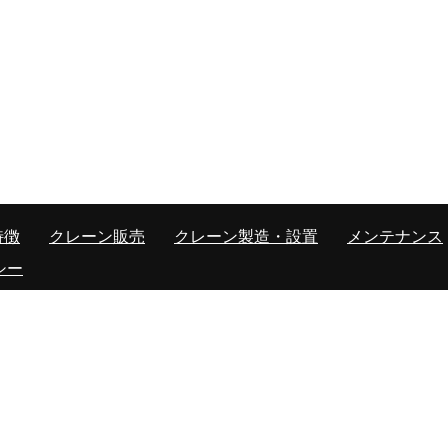
特徴
クレーン販売
クレーン製造・設置
メンテナンス
シー
59-5
582-9016