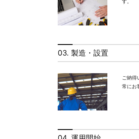
す。
03. 製造・設置
ご納得
常にお
04. 運用開始